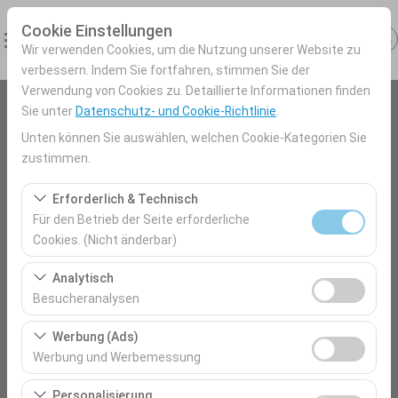
Cookie Einstellungen
Wir verwenden Cookies, um die Nutzung unserer Website zu
verbessern. Indem Sie fortfahren, stimmen Sie der
Verwendung von Cookies zu. Detaillierte Informationen finden
Sie unter
Datenschutz- und Cookie-Richtlinie
.
Abholstation
Unten können Sie auswählen, welchen Cookie-Kategorien Sie
Antalya Flughafen (AYT) Türkei
zustimmen.
Erforderlich & Technisch
Eine andere Rückgabestation auswählen
Nevşehir Ürgüp
Für den Betrieb der Seite erforderliche
Cookies. (Nicht änderbar)
Abholdatum & Zeit
Diese Cookies sind für das ordnungsgemäße
Analytisch
09:00
Funktionieren der Website, die Sicherheit, die
Besucheranalysen
Sitzungsverwaltung und grundlegende Funktionen
Diese Cookies ermöglichen es uns, zu analysieren, wie
Rückgabedatum & Zeit
erforderlich. Sie können nicht deaktiviert werden.
Werbung (Ads)
unsere Website genutzt wird (Besucherzahl,
Werbung und Werbemessung
09:00
meistbesuchte Seiten, Nutzerverhalten). Diese Daten
Diese Cookies ermöglichen es uns, Ihnen auf Ihre
werden verwendet, um die Leistung der Website zu
Personalisierung