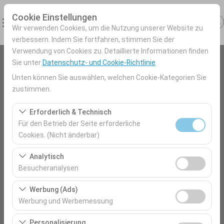
Cookie Einstellungen
Wir verwenden Cookies, um die Nutzung unserer Website zu
verbessern. Indem Sie fortfahren, stimmen Sie der
Verwendung von Cookies zu. Detaillierte Informationen finden
Sie unter
Datenschutz- und Cookie-Richtlinie
.
Abholstation
Unten können Sie auswählen, welchen Cookie-Kategorien Sie
Antalya Flughafen (AYT) Türkei
zustimmen.
Erforderlich & Technisch
Eine andere Rückgabestation auswählen
Für den Betrieb der Seite erforderliche
Cookies. (Nicht änderbar)
Abholdatum & Zeit
Diese Cookies sind für das ordnungsgemäße
Analytisch
09:00
Funktionieren der Website, die Sicherheit, die
Besucheranalysen
Sitzungsverwaltung und grundlegende Funktionen
Diese Cookies ermöglichen es uns, zu analysieren, wie
Rückgabedatum & Zeit
erforderlich. Sie können nicht deaktiviert werden.
Werbung (Ads)
unsere Website genutzt wird (Besucherzahl,
Werbung und Werbemessung
09:00
meistbesuchte Seiten, Nutzerverhalten). Diese Daten
Diese Cookies ermöglichen es uns, Ihnen auf Ihre
werden verwendet, um die Leistung der Website zu
Personalisierung