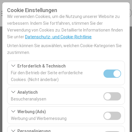
Cookie Einstellungen
Wir verwenden Cookies, um die Nutzung unserer Website zu
verbessern. Indem Sie fortfahren, stimmen Sie der
Verwendung von Cookies zu. Detaillierte Informationen finden
Sie unter
Datenschutz- und Cookie-Richtlinie
.
Abholstation
Unten können Sie auswählen, welchen Cookie-Kategorien Sie
Antalya Flughafen (AYT) Türkei
zustimmen.
Erforderlich & Technisch
Eine andere Rückgabestation auswählen
Für den Betrieb der Seite erforderliche
Cookies. (Nicht änderbar)
Abholdatum & Zeit
Diese Cookies sind für das ordnungsgemäße
Analytisch
09:00
Funktionieren der Website, die Sicherheit, die
Besucheranalysen
Sitzungsverwaltung und grundlegende Funktionen
Diese Cookies ermöglichen es uns, zu analysieren, wie
Rückgabedatum & Zeit
erforderlich. Sie können nicht deaktiviert werden.
Werbung (Ads)
unsere Website genutzt wird (Besucherzahl,
Werbung und Werbemessung
09:00
meistbesuchte Seiten, Nutzerverhalten). Diese Daten
Diese Cookies ermöglichen es uns, Ihnen auf Ihre
werden verwendet, um die Leistung der Website zu
Personalisierung