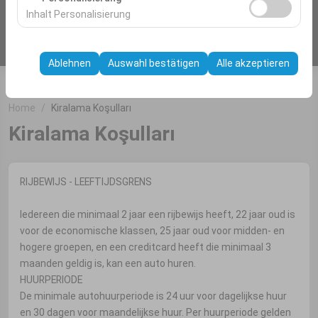
Interessen abgestimmte personalisierte Werbung
messen und die Benutzererfahrung kontinuierlich zu
Inhalt Personalisierung
Autos Auflisten
anzuzeigen und die Wirksamkeit unserer
verbessern.
Diese Cookies werden verwendet, um die Konsistenz
Werbekampagnen zu messen (Impressionen, Klickrate).
und Kontinuität Ihres Erlebnisses auf der Plattform
Ablehnen
Auswahl bestätigen
Alle akzeptieren
sicherzustellen, indem Ihre
Benutzeroberflächeneinstellungen, Sprachpräferenzen
und andere Konfigurationen gespeichert werden.
Home
Kiralama Koşulları
Kiralama Koşulları
RIJBEWIJS - LEEFTIJDSGRENS
Iedereen die minimaal 2 jaar een rijbewijs heeft, 22 jaar oud is
voor de economische klassen, 25 jaar oud voor midden- en
hogere groepen, en een creditcard heeft die minimaal 3
maanden geldig is, kan een auto huren.
HUURPERIODE
De minimale autohuurperiode is 24 uur voor dagelijkse huur
en 30 dagen voor maandelijkse huur. Per huurperiode gelden