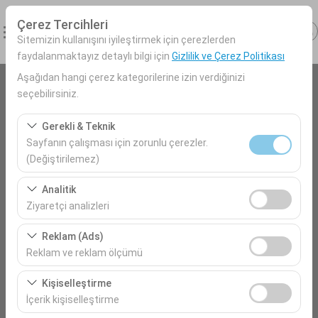
Çerez Tercihleri
Sitemizin kullanışını iyileştirmek için çerezlerden
faydalanmaktayız detaylı bilgi için
Gizlilik ve Çerez Politikası
Aşağıdan hangi çerez kategorilerine izin verdiğinizi
seçebilirsiniz.
Alış Lokasyonu
Antalya Havalimanı (AYT) Türkiye
Gerekli & Teknik
Sayfanın çalışması için zorunlu çerezler.
(Değiştirilemez)
Aracı farklı bir lokasyona bırakacağım
Bu çerezler sitenin doğru şekilde çalışması, güvenlik,
Analitik
oturum yönetimi ve temel işlevler için gereklidir. Devre
Alış Tarih & Saat
Ziyaretçi analizleri
dışı bırakılamaz.
09:00
Bu çerezler, sitemizin nasıl kullanıldığını (ziyaretçi sayısı,
Reklam (Ads)
en çok ziyaret edilen sayfalar, kullanıcı davranışları)
Reklam ve reklam ölçümü
analiz etmemizi sağlar. Bu veriler, web sitesi
Bırakış Tarih & Saat
Bu çerezler, size ilgi alanlarınıza uygun kişiselleştirilmiş
performansını ölçmek ve kullanıcı deneyimini sürekli
Kişiselleştirme
09:00
reklamlar göstermemize ve reklam kampanyalarımızın
iyileştirmek için kullanılır.
İçerik kişiselleştirme
etkinliğini (gösterim sayısı, tıklama oranı) ölçmemize