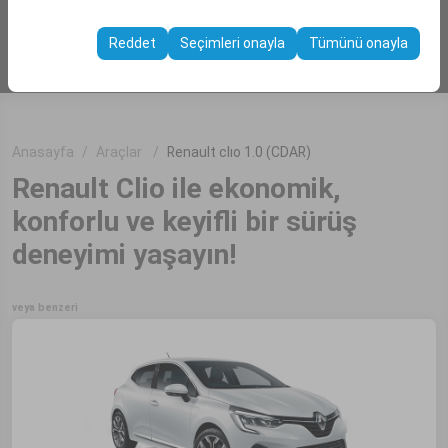
Bu çerezler, kullanıcı arayüzü ayarlarınızı, dil tercihinizi ve
olanak tanır.
ARAÇ ARA
diğer yapılandırmalarınızı koruyarak, platformdaki
Reddet
Seçimleri onayla
Tümünü onayla
deneyiminizin tutarlılığını ve sürekliliğini sağlamak
amacıyla kullanılır.
Anasayfa
Araçlar
Renault clıo 1.0 (CDAR)
Renault Clio ile ekonomik,
konforlu ve keyifli bir sürüş
deneyimi yaşayın!
veya benzeri