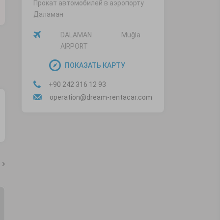
Прокат автомобилей в аэропорту
Даламан
DALAMAN
Muğla
AIRPORT
ПОКАЗАТЬ КАРТУ
+90 242 316 12 93
operation@dream-rentacar.com
Что поесть в Анталии?
У