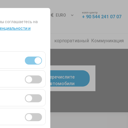
колл-центр
Вход
RU
EURO
+ 90 544 241 07 07
вы соглашаетесь на
енциальности и
о задаваемые вопросы
корпоративный
Коммуникация
я сеансами и
Перечислите
9:00
Автомобили
во посетителей,
ля оценки
ствии с вашими
ент