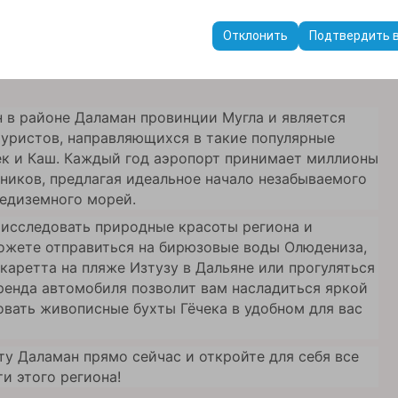
avalimanı (DLM)
пользуются для обеспечения согласованности и непрерывности в
ранения настроек пользовательского интерфейса, языковых предп
у Даламан по доступным ценам.
Отклонить
Подтвердить 
 в районе Даламан провинции Мугла и является
уристов, направляющихся в такие популярные
ек и Каш. Каждый год аэропорт принимает миллионы
ников, предлагая идеальное начало незабываемого
редиземного морей.
 исследовать природные красоты региона и
ожете отправиться на бирюзовые воды Олюдениза,
каретта на пляже Изтузу в Дальяне или прогуляться
аренда автомобиля позволит вам насладиться яркой
вать живописные бухты Гёчека в удобном для вас
у Даламан прямо сейчас и откройте для себя все
и этого региона!