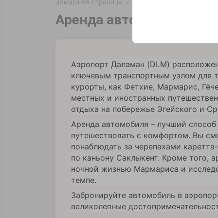
домашняя страница
офисы
Muğla Dalaman H
Эти файлы cookie ис
платформе путем сох
Аренда авто в аэропорт
параметров.
Аэропорт Даламан (DLM) расположен
ключевым транспортным узлом для т
курорты, как Фетхие, Мармарис, Гёч
местных и иностранных путешествен
отдыха на побережье Эгейского и С
Аренда автомобиля – лучший способ
путешествовать с комфортом. Вы см
понаблюдать за черепахами каретта-
по каньону Саклыкент. Кроме того, 
ночной жизнью Мармариса и исследо
темпе.
Забронируйте автомобиль в аэропорт
великолепные достопримечательност