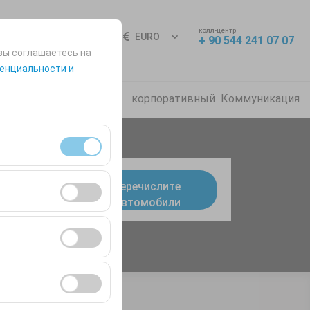
колл-центр
Вход
RU
EURO
+ 90 544 241 07 07
вы соглашаетесь на
енциальности и
о задаваемые вопросы
корпоративный
Коммуникация
я сеансами и
Перечислите
9:00
Автомобили
во посетителей,
ля оценки
ствии с вашими
ент