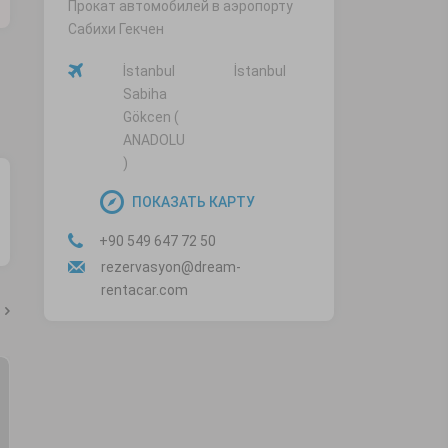
Прокат автомобилей в аэропорту
Сабихи Гекчен
İstanbul
İstanbul
Sabiha
Gökcen (
ANADOLU
)
ПОКАЗАТЬ КАРТУ
+90 549 647 72 50
rezervasyon@dream-
rentacar.com
Что поесть в Анталии?
У