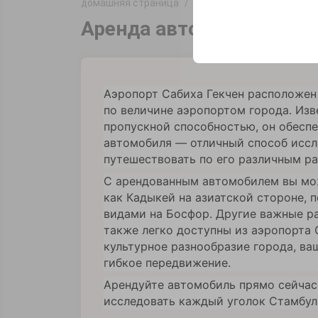
домашняя страница
офисы
İstanbul Sabiha 
Эти файлы cookie ис
платформе путем сох
Аренда авто в аэропорт
параметров.
Аэропорт Сабиха Гекчен расположен
по величине аэропортом города. Из
пропускной способностью, он обеспе
автомобиля — отличный способ исс
путешествовать по его различным р
С арендованным автомобилем вы мож
как Кадыкей на азиатской стороне, 
видами на Босфор. Другие важные райо
также легко доступны из аэропорта 
культурное разнообразие города, ва
гибкое передвижение.
Арендуйте автомобиль прямо сейчас 
исследовать каждый уголок Стамбул