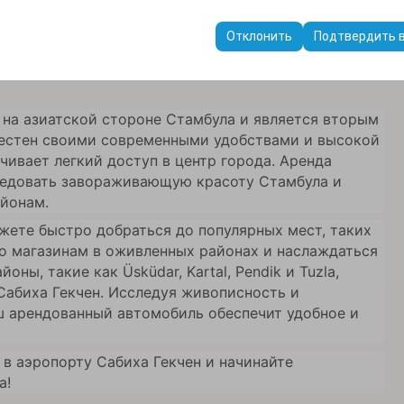
Gökcen Airport (SAW) Türkey
пользуются для обеспечения согласованности и непрерывности в
ранения настроек пользовательского интерфейса, языковых предп
у Сабиха Гекчен по лучшим ценам
Отклонить
Подтвердить 
 на азиатской стороне Стамбула и является вторым
вестен своими современными удобствами и высокой
чивает легкий доступ в центр города. Аренда
ледовать завораживающую красоту Стамбула и
айонам.
ете быстро добраться до популярных мест, таких
по магазинам в оживленных районах и наслаждаться
ны, такие как Üsküdar, Kartal, Pendik и Tuzla,
Сабиха Гекчен. Исследуя живописность и
ш арендованный автомобиль обеспечит удобное и
в аэропорту Сабиха Гекчен и начинайте
а!