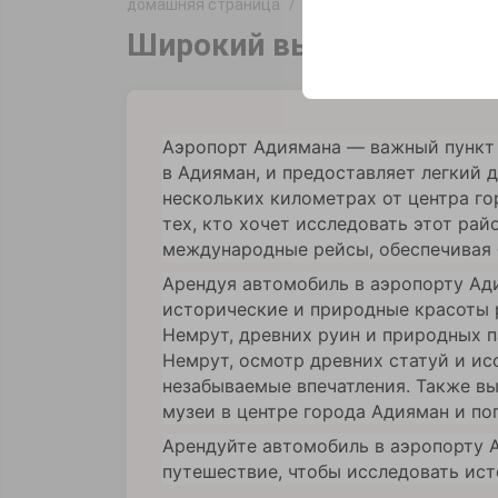
домашняя страница
офисы
Adıyaman Airpor
Эти файлы cookie ис
платформе путем сох
Широкий выбор автомоб
параметров.
Аэропорт Адиямана — важный пункт
в Адияман, и предоставляет легкий д
нескольких километрах от центра го
тех, кто хочет исследовать этот рай
международные рейсы, обеспечивая 
Арендуя автомобиль в аэропорту Ад
исторические и природные красоты 
Немрут, древних руин и природных п
Немрут, осмотр древних статуй и ис
незабываемые впечатления. Также вы
музеи в центре города Адияман и по
Арендуйте автомобиль в аэропорту 
путешествие, чтобы исследовать ист