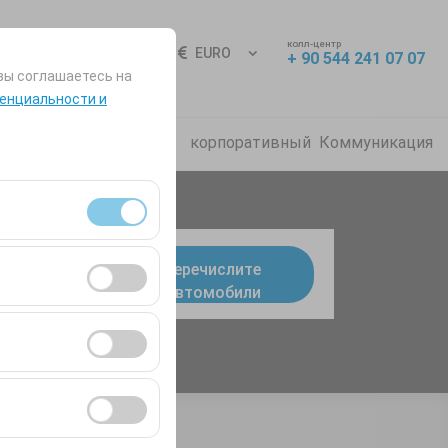
колл-центр
Вход
RU
EURO
+ 90 544 241 07 07
вы соглашаетесь на
енциальности и
о задаваемые вопросы
корпоративный
Коммуникация
я сеансами и
Перечислите
9:00
Автомобили
во посетителей,
ля оценки
ствии с вашими
ент