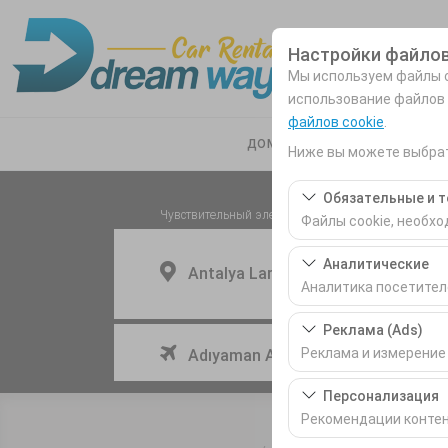
Настройки файлов
Мы используем файлы c
использование файлов
файлов cookie
.
домашняя страница
Наш
Ниже вы можете выбрат
Обязательные и т
Чувствительный элемент
Файлы cookie, необх
Эти файлы cookie нео
Аналитические
Antalya Lara
базовых функций. Их 
Аналитика посетител
Эти файлы cookie поз
Реклама (Ads)
самые посещаемые ст
Указать другое место возврата машины
Реклама и измерение
Adıyaman Airport
производительности 
Эти файлы cookie по
Персонализация
интересами и измеря
Рекомендации контен
кликабельности).