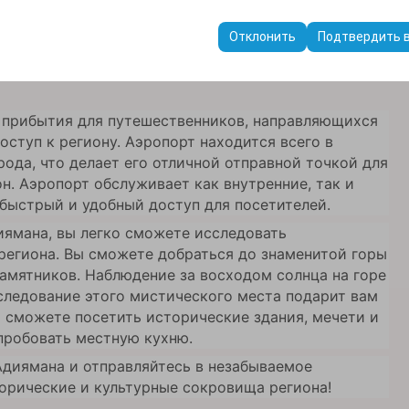
t
пользуются для обеспечения согласованности и непрерывности в
ранения настроек пользовательского интерфейса, языковых предп
илей в аэропорту Адыяман по о
Отклонить
Подтвердить 
 прибытия для путешественников, направляющихся
оступ к региону. Аэропорт находится всего в
рода, что делает его отличной отправной точкой для
он. Аэропорт обслуживает как внутренние, так и
быстрый и удобный доступ для посетителей.
иямана, вы легко сможете исследовать
региона. Вы сможете добраться до знаменитой горы
амятников. Наблюдение за восходом солнца на горе
следование этого мистического места подарит вам
 сможете посетить исторические здания, мечети и
пробовать местную кухню.
Адиямана и отправляйтесь в незабываемое
орические и культурные сокровища региона!