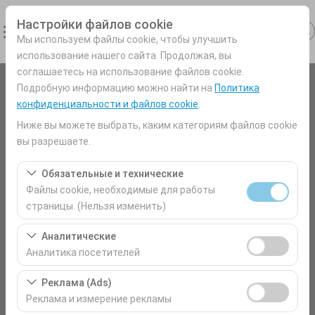
Настройки файлов cookie
Мы используем файлы cookie, чтобы улучшить
использование нашего сайта. Продолжая, вы
соглашаетесь на использование файлов cookie.
Подробную информацию можно найти на
Политика
Чувствительный элемент
конфиденциальности и файлов cookie
.
Antalya Аэропорт (AYT) Турция
Ниже вы можете выбрать, каким категориям файлов cookie
вы разрешаете.
Указать другое место возврата машины
Обязательные и технические
Файлы cookie, необходимые для работы
Дата и время пуска
страницы. (Нельзя изменить)
09:00
Эти файлы cookie необходимы для корректной
Аналитические
работы сайта, безопасности, управления сеансами и
Аналитика посетителей
Дата и время возврата
базовых функций. Их нельзя отключить.
Эти файлы cookie позволяют нам анализировать, как
Реклама (Ads)
09:00
используется наш сайт (количество посетителей,
Реклама и измерение рекламы
самые посещаемые страницы, поведение