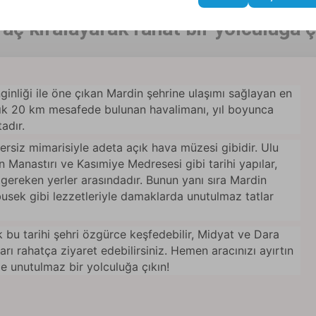
ç kiralayarak rahat bir yolculuğa ç
nginliği ile öne çıkan Mardin şehrine ulaşımı sağlayan en
şık 20 km mesafede bulunan havalimanı, yıl boyunca
adır.
zersiz mimarisiyle adeta açık hava müzesi gibidir. Ulu
 Manastırı ve Kasımiye Medresesi gibi tarihi yapılar,
 gereken yerler arasındadır. Bunun yanı sıra Mardin
mbusek gibi lezzetleriyle damaklarda unutulmaz tatlar
 bu tarihi şehri özgürce keşfedebilir, Midyat ve Dara
arı rahatça ziyaret edebilirsiniz. Hemen aracınızı ayırtın
 unutulmaz bir yolculuğa çıkın!