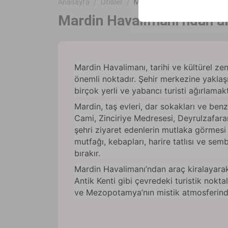
Anasayfa
Ofisler
Mardin Havalimanı
Mardin Havalimanı’ndan ara
Mardin Havalimanı, tarihi ve kültürel ze
önemli noktadır. Şehir merkezine yakla
birçok yerli ve yabancı turisti ağırlamakt
Mardin, taş evleri, dar sokakları ve ben
Cami, Zinciriye Medresesi, Deyrulzafaran
şehri ziyaret edenlerin mutlaka görmesi
mutfağı, kebapları, harire tatlısı ve se
bırakır.
Mardin Havalimanı’ndan araç kiralayarak
Antik Kenti gibi çevredeki turistik noktal
ve Mezopotamya’nın mistik atmosferinde