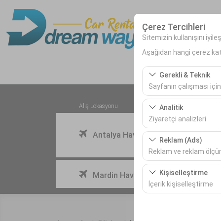
Çerez Tercihleri
Sitemizin kullanışını iyil
Aşağıdan hangi çerez kateg
Gerekli & Teknik
Sayfanın çalışması için
Bu çerezler sitenin doğr
Alış Lokasyonu
Analitik
bırakılamaz.
Ziyaretçi analizleri
Antalya Havalimanı (AYT) Türkiye
Bu çerezler, sitemizin na
Reklam (Ads)
etmemizi sağlar. Bu veri
Reklam ve reklam ölç
Bu çerezler, size ilgi 
Aracı farklı bir lokasyona bırakacağım
Kişiselleştirme
Mardin Havalimanı
etkinliğini (gösterim sa
İçerik kişiselleştirme
Bu çerezler, kullanıcı a
deneyiminizin tutarlılığı