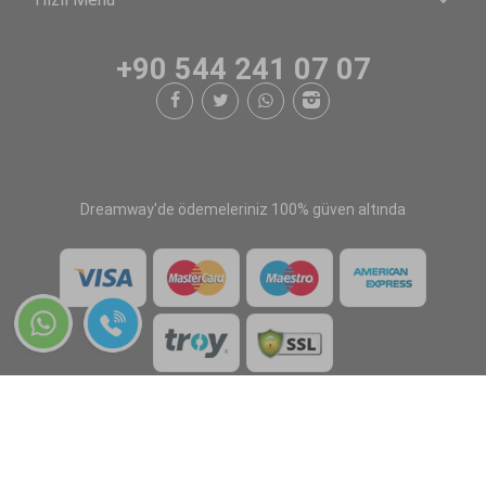
+90 544 241 07 07
Dreamway'de ödemeleriniz 100% güven altında