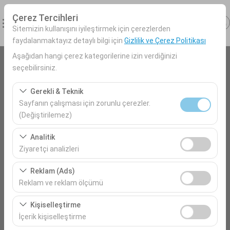
Çerez Tercihleri
Sitemizin kullanışını iyileştirmek için çerezlerden
faydalanmaktayız detaylı bilgi için
Gizlilik ve Çerez Politikası
Aşağıdan hangi çerez kategorilerine izin verdiğinizi
seçebilirsiniz.
Alış Lokasyonu
Antalya Havalimanı (AYT) Türkiye
Gerekli & Teknik
Sayfanın çalışması için zorunlu çerezler.
(Değiştirilemez)
Aracı farklı bir lokasyona bırakacağım
Kahramanmaraş Havalimanı
Bu çerezler sitenin doğru şekilde çalışması, güvenlik,
Analitik
oturum yönetimi ve temel işlevler için gereklidir. Devre
Alış Tarih & Saat
Ziyaretçi analizleri
dışı bırakılamaz.
09:00
Bu çerezler, sitemizin nasıl kullanıldığını (ziyaretçi sayısı,
Reklam (Ads)
en çok ziyaret edilen sayfalar, kullanıcı davranışları)
Reklam ve reklam ölçümü
analiz etmemizi sağlar. Bu veriler, web sitesi
Bırakış Tarih & Saat
Bu çerezler, size ilgi alanlarınıza uygun kişiselleştirilmiş
performansını ölçmek ve kullanıcı deneyimini sürekli
Kişiselleştirme
09:00
reklamlar göstermemize ve reklam kampanyalarımızın
iyileştirmek için kullanılır.
İçerik kişiselleştirme
etkinliğini (gösterim sayısı, tıklama oranı) ölçmemize