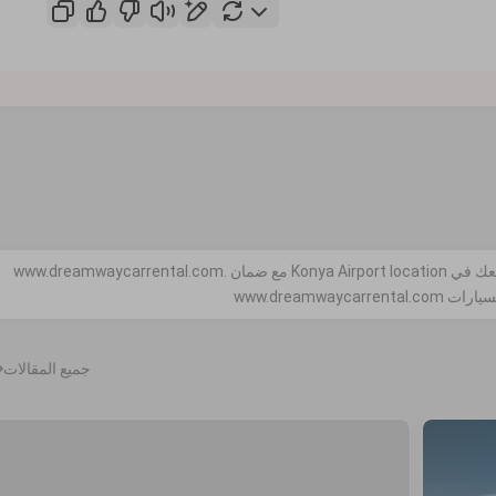
أحدث طراز وسيارات تأجير جيدة الصيانة مع تأمين شامل معك في Konya Airport location مع ضمان www.dreamwaycarrental.com.
جميع المقالات