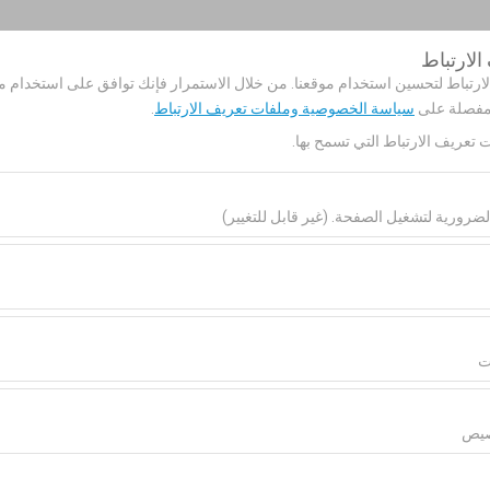
لارتباط
حجزي
تسجيل
رتباط لتحسين استخدام موقعنا. من خلال الاستمرار فإنك توافق على استخدام مل
 مفصلة على
سياسة الخصوصية وملفات تعريف الارتباط
.
ت تعريف الارتباط التي تسمح بها.
الصفحة الرئيسية
خدماتنا
سيارات للإي
ضرورية لتشغيل الصفحة. (غير قابل للتغيير)
تاريخ الالتقاط والوقت
تاريخ العودة والوقت
اط هذه ضرورية لعمل الموقع بشكل صحيح، والأمان، وإدارة الجلسات، والوظائف الأ
00
09:00
ارتباط هذه تحليل كيفية استخدام موقعنا (عدد الزوار، الصفحات الأكثر زيارة، سلو
ء الموقع وتحسين تجربة المستخدم بشكل مستمر.
ت
ارتباط هذه عرض إعلانات مخصصة تتناسب مع اهتماماتك وقياس فعالية حملاتنا الإع
صيص
لارتباط هذه لضمان اتساق واستمرارية تجربتك على المنصة من خلال حفظ إعدادا