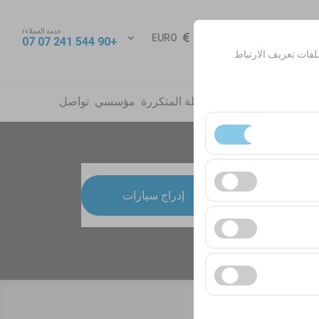
خدمة العملاءr
 الدخول
EURO
AR
+90 544 241 07 07
فات تعريف الارتباط.
جار
مكاتب
أخبار
الأسئلة المتكررة
مؤسسي
تواصل
ساسية. لا يمكن تعطيلها.
09:
إدراج سيارات
ك المستخدمين). تُستخدم
لانية (عدد مرات الظهور،
ت واجهة المستخدم،