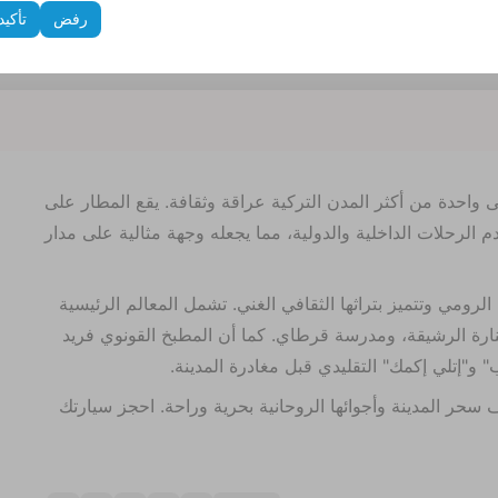
دات الأخرى.
رفض
تأكيد
مع تسليم سريع وأسعار معقولة!
لى واحدة من أكثر المدن التركية عراقة وثقافة. يقع المطار على
ة، ويخدم الرحلات الداخلية والدولية، مما يجعله وجهة مثالية على مدار
ن الرومي وتتميز بتراثها الثقافي الغني. تشمل المعالم الرئيسية
منارة الرشيقة، ومدرسة قرطاي. كما أن المطبخ القونوي فريد
و"إتلي إكمك" التقليدي قبل مغادرة المدينة.
حر المدينة وأجوائها الروحانية بحرية وراحة. احجز سيارتك