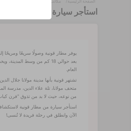
الصفحة الرئيسية
مكاتب
Konya Airport
وتفضيلات اللغة، والإعدا
استأجر سيارة من مطار قونية 
يوفر مطار قونية وصولًا سريعًا ومريحًا إ
بعد حوالي 18 كم من وسط المدين
العام.
تشتهر قونية بأنها مدينة مولانا جلال الدي
متحف مولانا، تلة علاء الدين، مدرسة ال
من نوعه، حيث لا بد من تذوق "فرن كباب" 
استأجر سيارة من مطار قونية لاستكشاف س
الآن وانطلق في رحلة فريدة لا تُنسى!