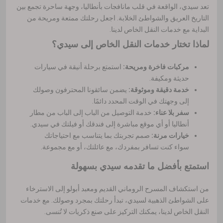
تعد سيدي، الواقعة في قلب مانافجات بأنطاليا، وجهة ساحرة تجمع بين
التاريخ العريق والشواطئ الخلابة. اجعل رحلتك ممتعة ومريحة من
البداية مع خدمات النقل الخاص لدينا.
لماذا تختار خدمات النقل الخاص إلى سيدي؟
مركبات فاخرة ومريحة:
استمتع برحلة أنيقة في سيارات
حديثة ومكيفة.
خدمة دقيقة وموثوقة:
يضمن سائقونا المحترفون وصولك
إلى وجهتك في الوقت المحدد دائمًا.
سفر بلا عناء:
خدمة التوصيل من الباب إلى الباب من مطار
أنطاليا أو أي موقع مباشرة إلى فندقك أو فيلتك في سيدي.
خيارات مرنة:
صمم تجربتك بما يتناسب مع احتياجاتك
سواء كنت تسافر بمفردك، مع عائلتك، أو مع مجموعة.
استمتع بأفضل ما تقدمه سيدي بسهولة
من استكشاف المسرح الروماني القديم ومعبد أبولو إلى الاسترخاء
على الشواطئ الذهبية لسيدي، تبدأ رحلتك بمجرد وصولك. مع خدمات
النقل الخاص لدينا، يمكنك التركيز على صنع ذكريات لا تُنسى.