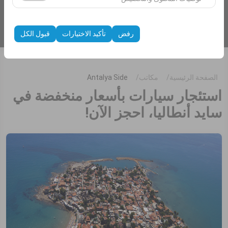
الظهور، معدل النقر).
إدراج سيارات
تُستخدم ملفات تعريف الارتباط هذه لضمان اتساق واستمرارية
تجربتك على المنصة من خلال حفظ إعدادات واجهة المستخدم،
رفض
تأكيد الاختيارات
قبول الكل
وتفضيلات اللغة، والإعدادات الأخرى.
الصفحة الرئيسية
مكاتب
Antalya Side
استئجار سيارات بأسعار منخفضة في
سايد أنطاليا، احجز الآن!