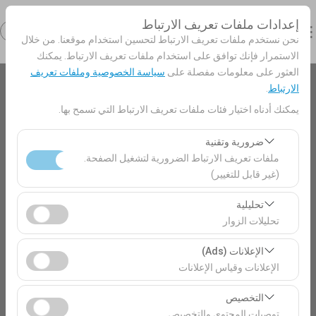
إعدادات ملفات تعريف الارتباط
نحن نستخدم ملفات تعريف الارتباط لتحسين استخدام موقعنا. من خلال
الاستمرار فإنك توافق على استخدام ملفات تعريف الارتباط. يمكنك
العثور على معلومات مفصلة على
سياسة الخصوصية وملفات تعريف
الارتباط
.
بيك اب الموقع
يمكنك أدناه اختيار فئات ملفات تعريف الارتباط التي تسمح بها.
Antalya Side
ضرورية وتقنية
ملفات تعريف الارتباط الضرورية لتشغيل الصفحة.
تحديد موقع مختلف الانزال
(غير قابل للتغيير)
تعد ملفات تعريف الارتباط هذه ضرورية لعمل الموقع بشكل
تاريخ الالتقاط والوقت
تحليلية
صحيح، والأمان، وإدارة الجلسات، والوظائف الأساسية. لا يمكن
تحليلات الزوار
09:00
تعطيلها.
تتيح لنا ملفات تعريف الارتباط هذه تحليل كيفية استخدام موقعنا
الإعلانات (Ads)
(عدد الزوار، الصفحات الأكثر زيارة، سلوك المستخدمين).
تاريخ العودة والوقت
الإعلانات وقياس الإعلانات
تُستخدم هذه البيانات لقياس أداء الموقع وتحسين تجربة
09:00
تتيح لنا ملفات تعريف الارتباط هذه عرض إعلانات مخصصة
المستخدم بشكل مستمر.
التخصيص
تتناسب مع اهتماماتك وقياس فعالية حملاتنا الإعلانية (عدد مرات
توصيات المحتوى والتخصيص