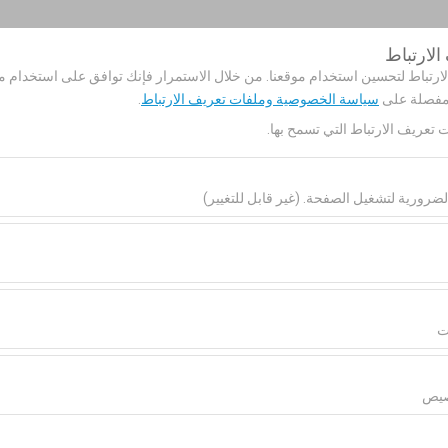
لارتباط
حجزي
تسجيل
رتباط لتحسين استخدام موقعنا. من خلال الاستمرار فإنك توافق على استخدام مل
 مفصلة على
سياسة الخصوصية وملفات تعريف الارتباط
.
ت تعريف الارتباط التي تسمح بها.
الصفحة الرئيسية
خدماتنا
سيارات للإي
ضرورية لتشغيل الصفحة. (غير قابل للتغيير)
تاريخ الالتقاط والوقت
تاريخ العودة والوقت
اط هذه ضرورية لعمل الموقع بشكل صحيح، والأمان، وإدارة الجلسات، والوظائف الأ
00
09:00
ارتباط هذه تحليل كيفية استخدام موقعنا (عدد الزوار، الصفحات الأكثر زيارة، سلو
ء الموقع وتحسين تجربة المستخدم بشكل مستمر.
ت
ارتباط هذه عرض إعلانات مخصصة تتناسب مع اهتماماتك وقياس فعالية حملاتنا الإع
صيص
لارتباط هذه لضمان اتساق واستمرارية تجربتك على المنصة من خلال حفظ إعدادا