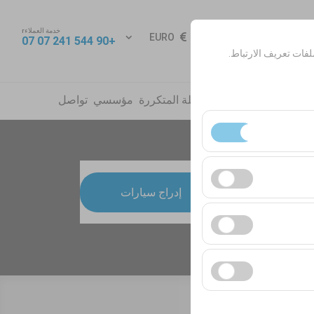
خدمة العملاءr
 الدخول
EURO
AR
+90 544 241 07 07
فات تعريف الارتباط.
جار
مكاتب
أخبار
الأسئلة المتكررة
مؤسسي
تواصل
ساسية. لا يمكن تعطيلها.
09:
إدراج سيارات
ك المستخدمين). تُستخدم
لانية (عدد مرات الظهور،
ت واجهة المستخدم،