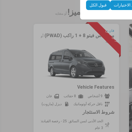
 الاختيارات
قبول الكل
أو مشابه
عرض خاص
فان صغير
مرسيدس فيتو 8 + 1 راكب (PWAD)
أو
مشابه
Vehicle Features
9 أشخاص
8 حقائب
فان
ناقل حركة أوتوماتيك
ديزل (مازوت)
شروط الاستئجار
الحد الأدنى لسن السائق: 25 - رخصة القيادة:
3 عام