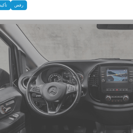
دات الأخرى.
رفض
تأكيد
قصورة رحبة ومستوى راحة متميز!