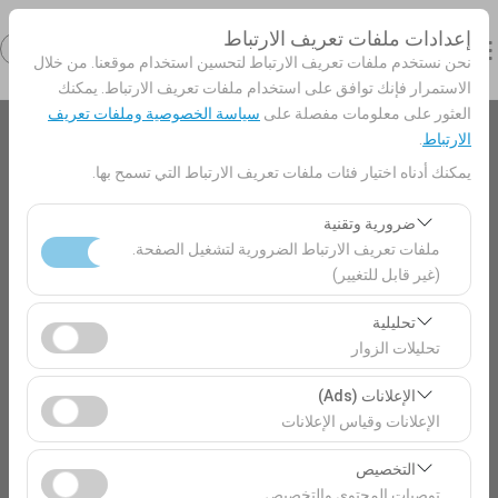
إعدادات ملفات تعريف الارتباط
نحن نستخدم ملفات تعريف الارتباط لتحسين استخدام موقعنا. من خلال
الاستمرار فإنك توافق على استخدام ملفات تعريف الارتباط. يمكنك
العثور على معلومات مفصلة على
سياسة الخصوصية وملفات تعريف
الارتباط
.
بيك اب الموقع
يمكنك أدناه اختيار فئات ملفات تعريف الارتباط التي تسمح بها.
Antalya مطار (AYT) تركيا
ضرورية وتقنية
ملفات تعريف الارتباط الضرورية لتشغيل الصفحة.
تحديد موقع مختلف الانزال
(غير قابل للتغيير)
تعد ملفات تعريف الارتباط هذه ضرورية لعمل الموقع بشكل
تاريخ الالتقاط والوقت
تحليلية
صحيح، والأمان، وإدارة الجلسات، والوظائف الأساسية. لا يمكن
تحليلات الزوار
09:00
تعطيلها.
تتيح لنا ملفات تعريف الارتباط هذه تحليل كيفية استخدام موقعنا
الإعلانات (Ads)
(عدد الزوار، الصفحات الأكثر زيارة، سلوك المستخدمين).
تاريخ العودة والوقت
الإعلانات وقياس الإعلانات
تُستخدم هذه البيانات لقياس أداء الموقع وتحسين تجربة
09:00
تتيح لنا ملفات تعريف الارتباط هذه عرض إعلانات مخصصة
المستخدم بشكل مستمر.
التخصيص
تتناسب مع اهتماماتك وقياس فعالية حملاتنا الإعلانية (عدد مرات
توصيات المحتوى والتخصيص