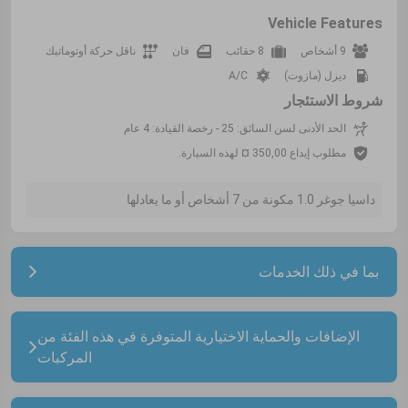
Vehicle Features
9 أشخاص
8 حقائب
فان
ناقل حركة أوتوماتيك
ديزل (مازوت)
A/C
شروط الاستئجار
الحد الأدنى لسن السائق: 25 - رخصة القيادة: 4 عام
مطلوب إيداع 350,00 ¤ لهذه السيارة.
داسيا جوغر 1.0 مكونة من 7 أشخاص أو ما يعادلها
بما في ذلك الخدمات
الإضافات والحماية الاختيارية المتوفرة في هذه الفئة من
المركبات