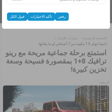
الظهور، معدل النقر).
إدراج سيارات
تُستخدم ملفات تعريف الارتباط هذه لضمان اتساق واستمرارية
تجربتك على المنصة من خلال حفظ إعدادات واجهة المستخدم،
رفض
تأكيد الاختيارات
قبول الكل
وتفضيلات اللغة، والإعدادات الأخرى.
الصفحة الرئيسية
سيارات للإيجار
داسيا جوغر 1.0 مكونة من 7 أشخاص أو ما يعادلها
استمتع برحلة جماعية مريحة مع رينو
ترافيك 8+1 بمقصورة فسيحة وسعة
تخزين كبيرة!
أو مشابه